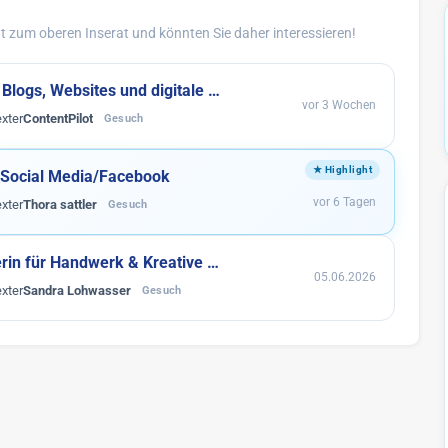
 zum oberen Inserat und könnten Sie daher interessieren!
 Blogs, Websites und digitale …
vor 3 Wochen
xter
ContentPilot
Gesuch
f Social Media/Facebook
vor 6 Tagen
xter
Thora sattler
Gesuch
rin für Handwerk & Kreative …
05.06.2026
xter
Sandra Lohwasser
Gesuch