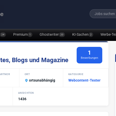
Premium
Ghostwriter
KI-Sachen
Werbe-Te
24
1
20
2
1
Bewerbungen
ites, Blogs und Magazine
ARTNER
ORT
KATEGORIE
ortsunabhängig
Webcontent-Texter
ANSICHTEN
1436