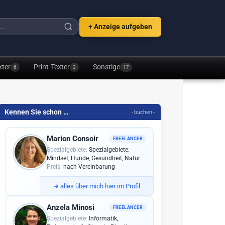
+ Anzeige aufgeben
xter
Print-Texter
Sonstige
6
3
17
Kennen Sie schon …
- buchen -
Marion Consoir
FREELANCER
Spezialgebiete:
Spezialgebiete:
Mindset, Hunde, Gesundheit, Natur
Preis:
nach Vereinbarung
➜
alles über mich hier im Profil
Anzela Minosi
FREELANCER
Spezialgebiete:
Informatik,