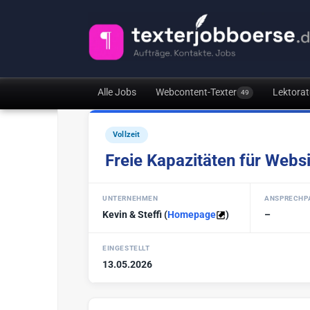
Alle Jobs
Webcontent-Texter
Lektorat
49
Vollzeit
Freie Kapazitäten für Webs
UNTERNEHMEN
ANSPRECHP
Kevin & Steffi
(
Homepage
)
–
EINGESTELLT
13.05.2026