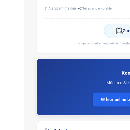
·
🚩 Als Spam melden
Teilen und empfehlen
Zur
Für später merken und auf der Vergl
Kon
Möchten Sie 
✉ hier online 