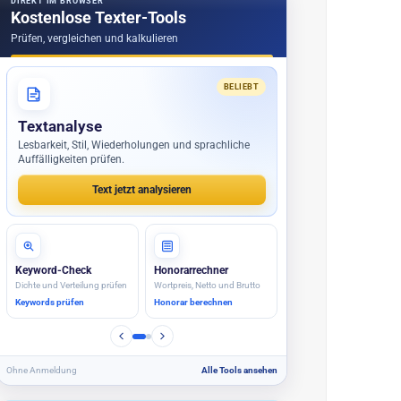
DIREKT IM BROWSER
Kostenlose Texter-Tools
Prüfen, vergleichen und kalkulieren
BELIEBT
Textanalyse
Lesbarkeit, Stil, Wiederholungen und sprachliche
Auffälligkeiten prüfen.
Text jetzt analysieren
Keyword-Check
Honorarrechner
Dichte und Verteilung prüfen
Wortpreis, Netto und Brutto
Keywords prüfen
Honorar berechnen
Ohne Anmeldung
Alle Tools ansehen