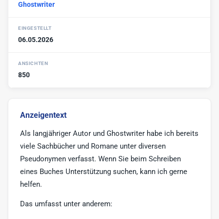
Ghostwriter
Werbe-Texter
6
Print-Texter
3
EINGESTELLT
06.05.2026
Sonstige
17
ANSICHTEN
850
Anzeigentext
Als langjähriger Autor und Ghostwriter habe ich bereits
viele Sachbücher und Romane unter diversen
Pseudonymen verfasst. Wenn Sie beim Schreiben
eines Buches Unterstützung suchen, kann ich gerne
helfen.
Das umfasst unter anderem: