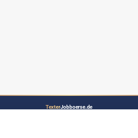
Texter
Jobboerse.de
Ihr Job- und Auftragsportal speziell für Text-Dienstleistungen aller Art
LOS GEHT’S
INFORMATIONEN