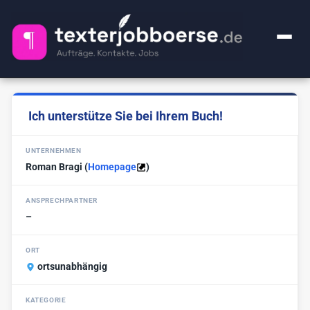
+ Anzeige inserieren
Ich unterstütze Sie bei Ihrem Buch!
Kategorien
UNTERNEHMEN
Alle Jobs
FAQ
Roman Bragi
(
Homepage
)
Webcontent-Texter
49
Über uns
ANSPRECHPARTNER
Lektorat
24
–
Impressum
Premium
1
ORT
Ghostwriter
ortsunabhängig
20
🔍
KI-Sachen
2
KATEGORIE