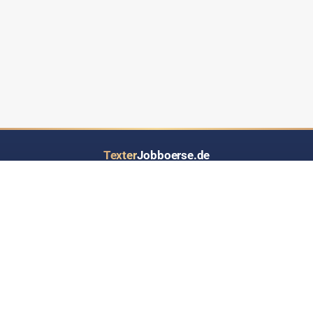
Texter
Jobboerse.de
Ihr Job- und Auftragsportal speziell für Text-Dienstleistungen aller Art
LOS GEHT’S
INFORMATIONEN
Inserat eintragen
Über Texterjobboerse.de
RSS-Feed - Jobs up2date
Wer bietet / sucht hier Jobs?
Werben auf Texterjobbörse
Häufige Fragen & Antworten
Kontakt