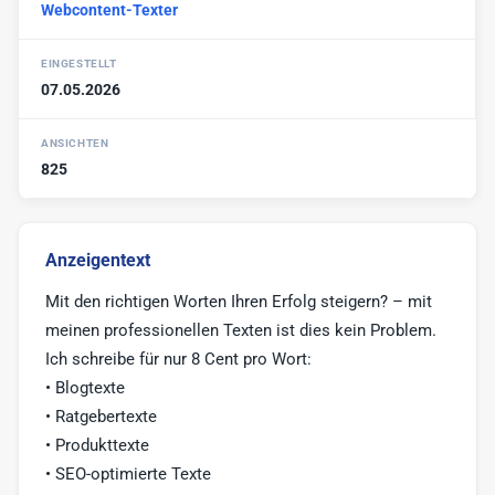
Webcontent-Texter
Werbe-Texter
6
Print-Texter
3
EINGESTELLT
07.05.2026
Sonstige
17
ANSICHTEN
825
Anzeigentext
Mit den richtigen Worten Ihren Erfolg steigern? – mit
meinen professionellen Texten ist dies kein Problem.
Ich schreibe für nur 8 Cent pro Wort:
• Blogtexte
• Ratgebertexte
• Produkttexte
• SEO-optimierte Texte