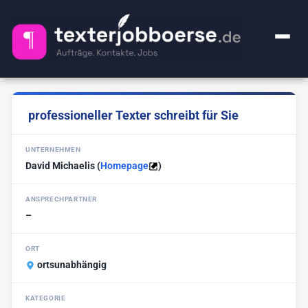
+ Anzeige inserieren
professioneller Texter schreibt für Sie
Kategorien
UNTERNEHMEN
Alle Jobs
FAQ
David Michaelis
(
Homepage
)
Webcontent-Texter
52
Über uns
ANSPRECHPARTNER
Lektorat
25
–
Impressum
Premium
1
ORT
Ghostwriter
ortsunabhängig
20
🔍
KI-Sachen
2
KATEGORIE