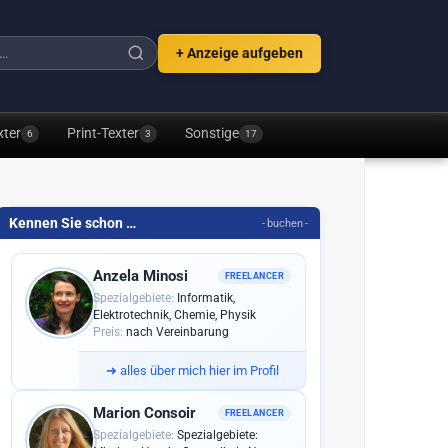
+ Anzeige aufgeben
xter
Print-Texter
Sonstige
6
3
17
Kennen Sie schon …
- buchen -
Anzela Minosi
FREELANCER
Spezialgebiete:
Informatik,
Elektrotechnik, Chemie, Physik
Preis:
nach Vereinbarung
➜
alles über mich hier im Profil
Marion Consoir
FREELANCER
Spezialgebiete:
Spezialgebiete: