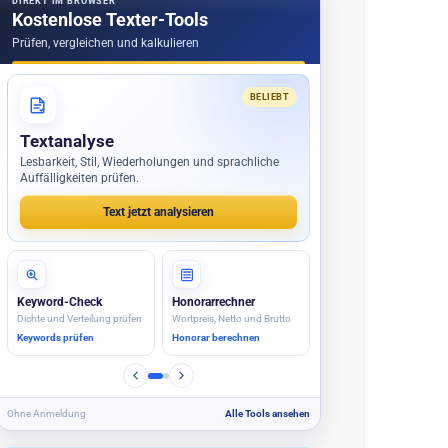
DIREKT IM BROWSER
Kostenlose Texter-Tools
Prüfen, vergleichen und kalkulieren
BELIEBT
Textanalyse
Lesbarkeit, Stil, Wiederholungen und sprachliche
Auffälligkeiten prüfen.
Text jetzt analysieren
Keyword-Check
Honorarrechner
Dichte und Verteilung prüfen
Wortpreis, Netto und Brutto
Keywords prüfen
Honorar berechnen
Ohne Anmeldung
Alle Tools ansehen