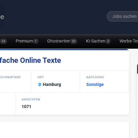
Premium
Ghostwriter
KI-Sachen
Werbe-Te
24
1
20
2
nfache Online Texte
ECHPARTNER
ORT
KATEGORIE
Hamburg
Sonstige
ANSICHTEN
1071