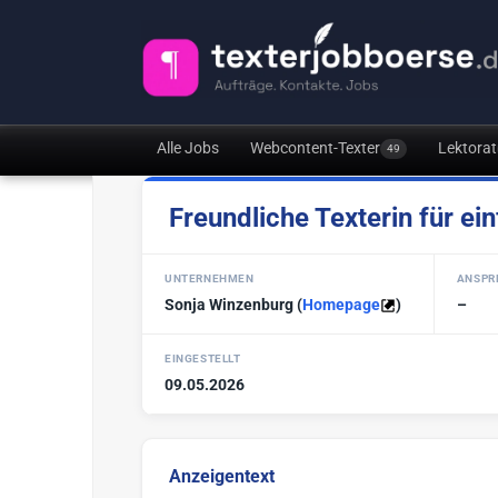
Alle Jobs
Webcontent-Texter
Lektorat
49
Freundliche Texterin für ei
UNTERNEHMEN
ANSPR
Sonja Winzenburg
(
Homepage
)
–
EINGESTELLT
09.05.2026
Anzeigentext