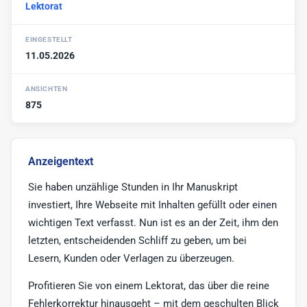
Lektorat
Werbe-Texter
6
Print-Texter
3
EINGESTELLT
11.05.2026
Sonstige
17
ANSICHTEN
875
Anzeigentext
Sie haben unzählige Stunden in Ihr Manuskript
investiert, Ihre Webseite mit Inhalten gefüllt oder einen
wichtigen Text verfasst. Nun ist es an der Zeit, ihm den
letzten, entscheidenden Schliff zu geben, um bei
Lesern, Kunden oder Verlagen zu überzeugen.
Profitieren Sie von einem Lektorat, das über die reine
Fehlerkorrektur hinausgeht – mit dem geschulten Blick