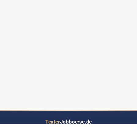
Texter
Jobboerse.de
Ihr Job- und Auftragsportal speziell für Text-Dienstleistungen aller Art