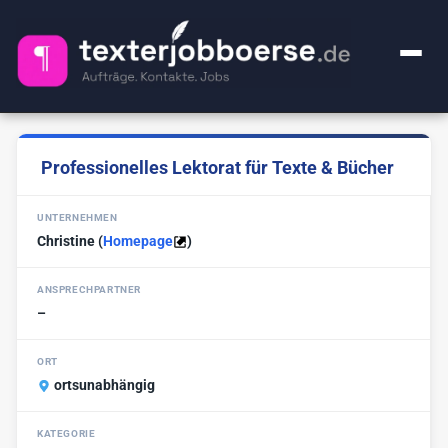
+ Anzeige inserieren
Professionelles Lektorat für Texte & Bücher
Kategorien
UNTERNEHMEN
Alle Jobs
FAQ
Christine
(
Homepage
)
Webcontent-Texter
50
Über uns
ANSPRECHPARTNER
Lektorat
25
–
Impressum
Premium
1
ORT
Ghostwriter
ortsunabhängig
20
🔍
KI-Sachen
2
KATEGORIE