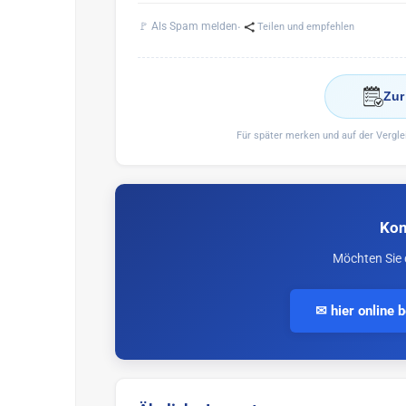
·
🚩 Als Spam melden
Teilen und empfehlen
Zur
Für später merken und auf der Vergl
Kon
Möchten Sie 
✉ hier online 