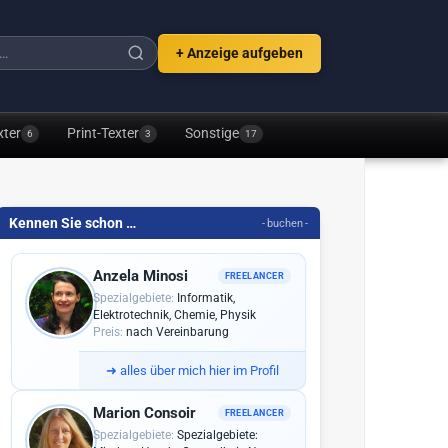
+ Anzeige aufgeben
xter
Print-Texter
Sonstige
6
3
17
Kennen Sie schon …
- buchen -
Anzela Minosi
FREELANCER
Spezialgebiete:
Informatik,
Elektrotechnik, Chemie, Physik
Preis:
nach Vereinbarung
➜
alles über mich hier im Profil
Marion Consoir
FREELANCER
Spezialgebiete:
Spezialgebiete: