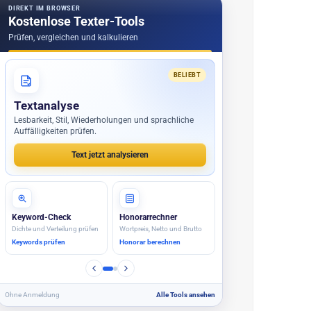
DIREKT IM BROWSER
Kostenlose Texter-Tools
Prüfen, vergleichen und kalkulieren
BELIEBT
Textanalyse
Lesbarkeit, Stil, Wiederholungen und sprachliche
Auffälligkeiten prüfen.
Text jetzt analysieren
Keyword-Check
Honorarrechner
Dichte und Verteilung prüfen
Wortpreis, Netto und Brutto
Keywords prüfen
Honorar berechnen
Ohne Anmeldung
Alle Tools ansehen