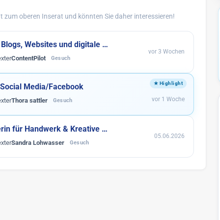
 zum oberen Inserat und könnten Sie daher interessieren!
 Blogs, Websites und digitale …
vor 3 Wochen
xter
ContentPilot
Gesuch
f Social Media/Facebook
vor 1 Woche
xter
Thora sattler
Gesuch
rin für Handwerk & Kreative …
05.06.2026
xter
Sandra Lohwasser
Gesuch