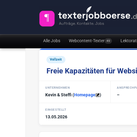
Alle Jobs
Webcontent-Texter
Lektorat
49
Vollzeit
Freie Kapazitäten für Webs
UNTERNEHMEN
ANSPRECHP
Kevin & Steffi
(
Homepage
)
–
EINGESTELLT
13.05.2026