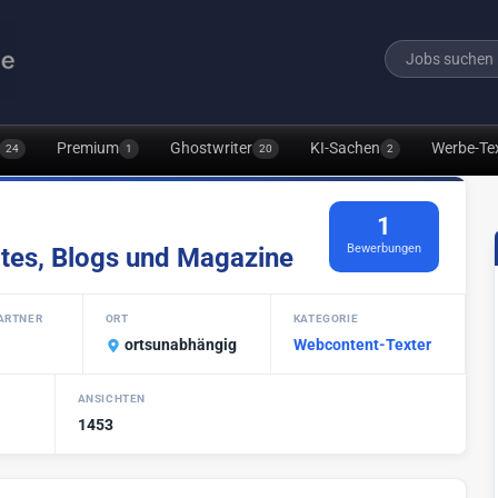
Premium
Ghostwriter
KI-Sachen
Werbe-Te
24
1
20
2
1
Bewerbungen
ites, Blogs und Magazine
ARTNER
ORT
KATEGORIE
ortsunabhängig
Webcontent-Texter
ANSICHTEN
1453