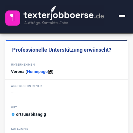
+ Anzeige inserieren
Professionelle Unterstützung erwünscht?
Kategorien
UNTERNEHMEN
Alle Jobs
FAQ
Verena
(
Homepage
)
Webcontent-Texter
50
Über uns
ANSPRECHPARTNER
Lektorat
25
–
Impressum
Premium
1
ORT
Ghostwriter
ortsunabhängig
20
🔍
KI-Sachen
2
KATEGORIE