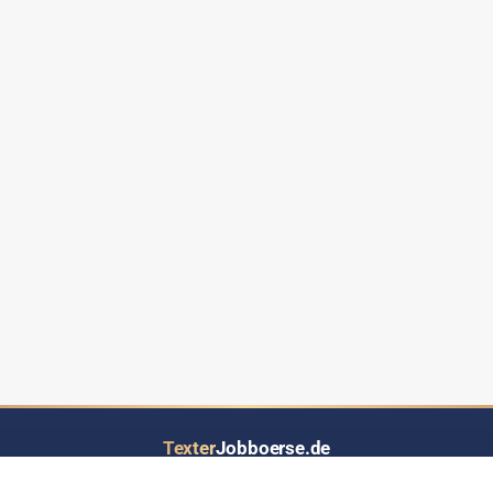
Texter
Jobboerse.de
Ihr Job- und Auftragsportal speziell für Text-Dienstleistungen aller Art