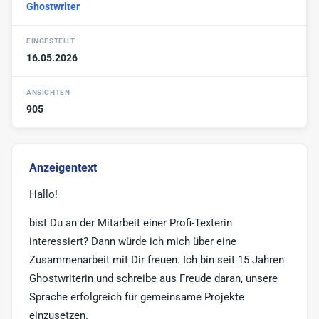
Ghostwriter
Werbe-Texter
6
Print-Texter
3
EINGESTELLT
16.05.2026
Sonstige
17
ANSICHTEN
905
Anzeigentext
Hallo!
bist Du an der Mitarbeit einer Profi-Texterin
interessiert? Dann würde ich mich über eine
Zusammenarbeit mit Dir freuen. Ich bin seit 15 Jahren
Ghostwriterin und schreibe aus Freude daran, unsere
Sprache erfolgreich für gemeinsame Projekte
einzusetzen.