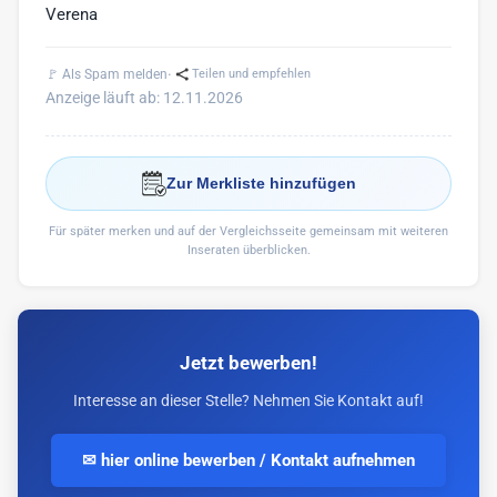
Verena
·
🚩 Als Spam melden
Teilen und empfehlen
Anzeige läuft ab: 12.11.2026
Zur Merkliste hinzufügen
Für später merken und auf der Vergleichsseite gemeinsam mit weiteren
Inseraten überblicken.
Jetzt bewerben!
Interesse an dieser Stelle? Nehmen Sie Kontakt auf!
✉ hier online bewerben / Kontakt aufnehmen