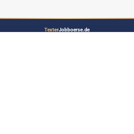
Texter
Jobboerse.de
Ihr Job- und Auftragsportal speziell für Text-Dienstleistungen aller Art
LOS GEHT’S
INFORMATIONEN
Inserat eintragen
Über Texterjobboerse.de
RSS-Feed - Jobs up2date
Wer bietet / sucht hier Jobs?
Werben auf Texterjobbörse
Häufige Fragen & Antworten
Kontakt
Datenschutz
Impressum
Sitemap
TOOLS & RATGEBER
PARTNERNETZWERK