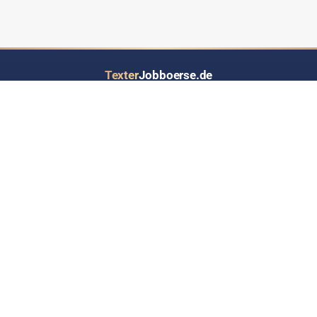
Texter
Jobboerse.de
Ihr Job- und Auftragsportal speziell für Text-Dienstleistungen aller Art
LOS GEHT’S
INFORMATIONEN
Inserat eintragen
Über Texterjobboerse.de
RSS-Feed - Jobs up2date
Wer bietet / sucht hier Jobs?
Werben auf Texterjobbörse
Häufige Fragen & Antworten
Kontakt
Datenschutz
Impressum
Sitemap
TOOLS & RATGEBER
PARTNERNETZWERK