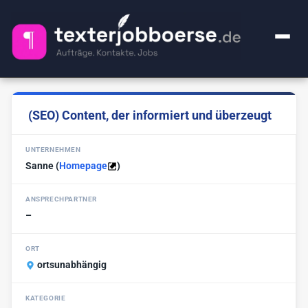
+ Anzeige inserieren
(SEO) Content, der informiert und überzeugt
Kategorien
UNTERNEHMEN
Alle Jobs
FAQ
Sanne
(
Homepage
)
Webcontent-Texter
52
Über uns
ANSPRECHPARTNER
Lektorat
25
–
Impressum
Premium
1
ORT
Ghostwriter
ortsunabhängig
20
🔍
KI-Sachen
2
KATEGORIE