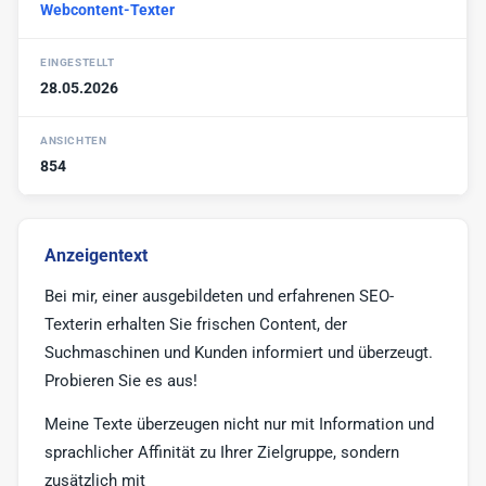
Webcontent-Texter
Werbe-Texter
6
Print-Texter
3
EINGESTELLT
28.05.2026
Sonstige
17
ANSICHTEN
854
Anzeigentext
Bei mir, einer ausgebildeten und erfahrenen SEO-
Texterin erhalten Sie frischen Content, der
Suchmaschinen und Kunden informiert und überzeugt.
Probieren Sie es aus!
Meine Texte überzeugen nicht nur mit Information und
sprachlicher Affinität zu Ihrer Zielgruppe, sondern
zusätzlich mit