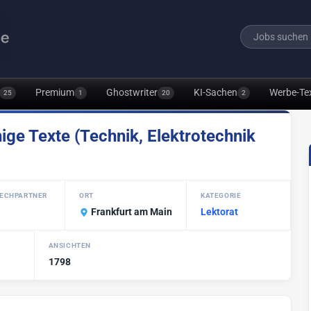
Premium
Ghostwriter
KI-Sachen
Werbe-Te
25
1
20
2
ige Texte (Technik, Elektrotechnik
ECHPARTNER
ORT
KATEGORIE
Frankfurt am Main
Lektorat
ANSICHTEN
1798