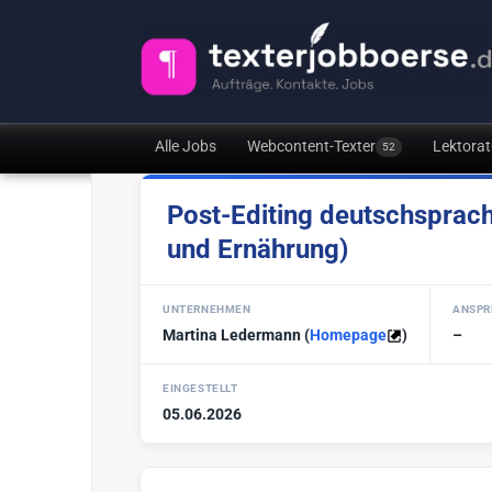
Alle Jobs
Webcontent-Texter
Lektorat
52
Post-Editing deutschsprach
und Ernährung)
UNTERNEHMEN
ANSPR
Martina Ledermann
(
Homepage
)
–
EINGESTELLT
05.06.2026