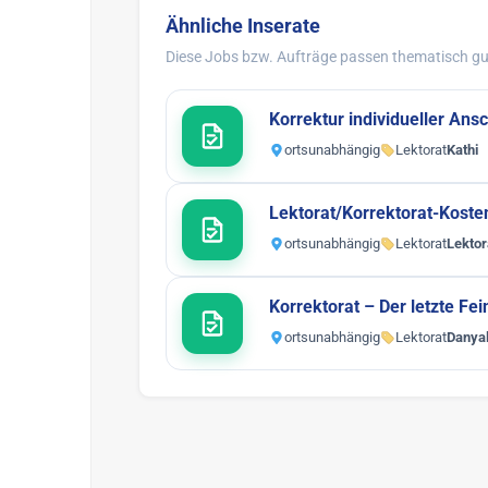
Ähnliche Inserate
Diese Jobs bzw. Aufträge passen thematisch gut
Korrektur individueller Ans
ortsunabhängig
Lektorat
Kathi
Lektorat/Korrektorat-Koste
ortsunabhängig
Lektorat
Lektor
Korrektorat – Der letzte Fei
ortsunabhängig
Lektorat
Danyal