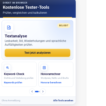
DIREKT IM BROWSER
Kostenlose Texter-Tools
Prüfen, vergleichen und kalkulieren
BELIEBT
Textanalyse
Lesbarkeit, Stil, Wiederholungen und sprachliche
Auffälligkeiten prüfen.
Text jetzt analysieren
Keyword-Check
Honorarrechner
Dichte und Verteilung prüfen
Wortpreis, Netto und Brutto
Keywords prüfen
Honorar berechnen
Ohne Anmeldung
Alle Tools ansehen