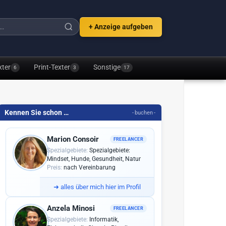
+ Anzeige aufgeben
xter
Print-Texter
Sonstige
6
3
17
Kennen Sie schon …
- buchen -
Marion Consoir
FREELANCER
Spezialgebiete:
Spezialgebiete:
Mindset, Hunde, Gesundheit, Natur
Preis:
nach Vereinbarung
➜
alles über mich hier im Profil
Anzela Minosi
FREELANCER
Spezialgebiete:
Informatik,