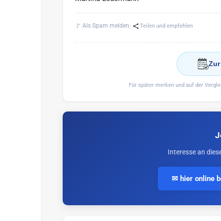
·
🚩 Als Spam melden
Teilen und empfehlen
Zur
Für später merken und auf der Vergl
J
Interesse an dies
✉ hier online 