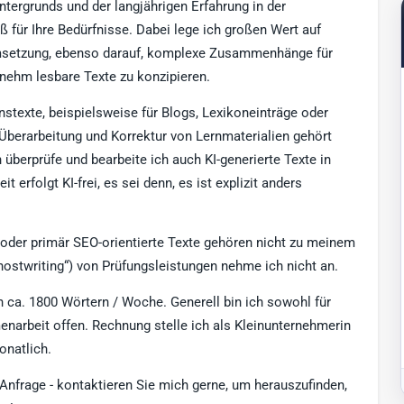
ntergrunds und der langjährigen Erfahrung in der
 für Ihre Bedürfnisse. Dabei lege ich großen Wert auf
Umsetzung, ebenso darauf, komplexe Zusammenhänge für
nehm lesbare Texte zu konzipieren.
nstexte, beispielsweise für Blogs, Lexikoneinträge oder
Überarbeitung und Korrektur von Lernmaterialien gehört
überprüfe und bearbeite ich auch KI-generierte Texte in
rfolgt KI-frei, es sei denn, es ist explizit anders
der primär SEO-orientierte Texte gehören nicht zu meinem
hostwriting“) von Prüfungsleistungen nehme ich nicht an.
on ca. 1800 Wörtern / Woche. Generell bin ich sowohl für
enarbeit offen. Rechnung stelle ich als Kleinunternehmerin
onatlich.
 Anfrage - kontaktieren Sie mich gerne, um herauszufinden,