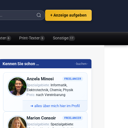
+ Anzeige aufgeben
xter
Print-Texter
Sonstige
6
3
17
Kennen Sie schon …
- buchen -
Anzela Minosi
FREELANCER
Spezialgebiete:
Informatik,
Elektrotechnik, Chemie, Physik
Preis:
nach Vereinbarung
➜
alles über mich hier im Profil
Marion Consoir
FREELANCER
Spezialgebiete:
Spezialgebiete: