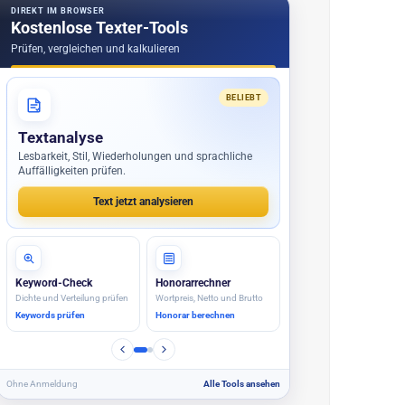
DIREKT IM BROWSER
Kostenlose Texter-Tools
Prüfen, vergleichen und kalkulieren
BELIEBT
Textanalyse
Lesbarkeit, Stil, Wiederholungen und sprachliche
Auffälligkeiten prüfen.
Text jetzt analysieren
Keyword-Check
Honorarrechner
Dichte und Verteilung prüfen
Wortpreis, Netto und Brutto
Keywords prüfen
Honorar berechnen
Ohne Anmeldung
Alle Tools ansehen