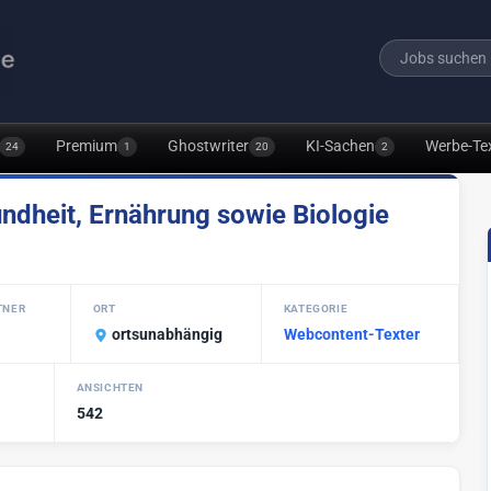
Premium
Ghostwriter
KI-Sachen
Werbe-Te
24
1
20
2
undheit, Ernährung sowie Biologie
TNER
ORT
KATEGORIE
ortsunabhängig
Webcontent-Texter
ANSICHTEN
542