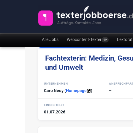
Alle Jobs
Webcontent-Texter
Lektorat
49
Fachtexterin: Medizin, Ges
und Umwelt
UNTERNEHMEN
ANSPRECHPAR
Caro Neuy
(
Homepage
)
–
EINGESTELLT
01.07.2026