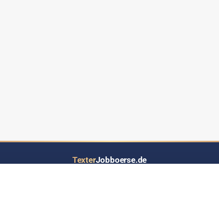
Texter
Jobboerse.de
Ihr Job- und Auftragsportal speziell für Text-Dienstleistungen aller Art
LOS GEHT’S
INFORMATIONEN
Inserat eintragen
Über Texterjobboerse.de