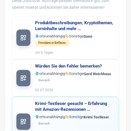
Diese Jobs bzw. Aufträge passen thematisch gut zum
oberen Inserat und könnten Sie daher interessieren!
Produktbeschreibungen, Kryptothemen,
Lerninhalte und mehr …
ortsunabhängig
Sonstige
Domi
Freelance/Selbsts.
vor 6 Tagen
Würden Sie den Fehler bemerken?
ortsunabhängig
Sonstige
Gerd Weichhaus
Gesuch
02.07.2026
Krimi-Testleser gesucht – Erfahrung
mit Amazon-Rezensionen …
ortsunabhängig
Sonstige
Krimi Testleser
Gesuch