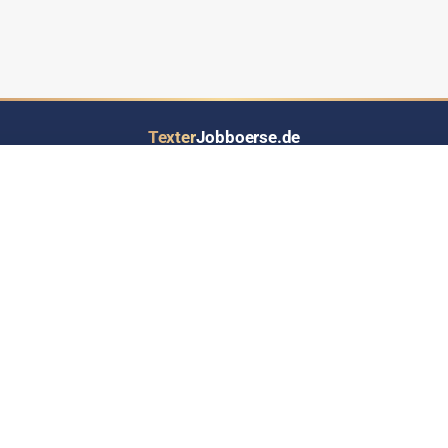
Texter
Jobboerse.de
Ihr Job- und Auftragsportal speziell für Text-Dienstleistungen aller Art
LOS GEHT’S
INFORMATIONEN
Inserat eintragen
Über Texterjobboerse.de
RSS-Feed - Jobs up2date
Wer bietet / sucht hier Jobs?
Werben auf Texterjobbörse
Häufige Fragen & Antworten
Kontakt
Datenschutz
Impressum
Sitemap