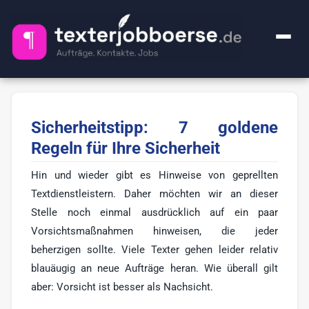
+ Anzeige inserieren
Sicherheitstipp: 7 goldene
Kategorien
Regeln für Ihre Sicherheit
Alle Jobs
FAQ
Hin und wieder gibt es Hinweise von geprellten
Webcontent-Texter
49
Textdienstleistern. Daher möchten wir an dieser
Über uns
Lektorat
Stelle noch einmal ausdrücklich auf ein paar
24
Vorsichtsmaßnahmen hinweisen, die jeder
Impressum
Premium
1
beherzigen sollte. Viele Texter gehen leider relativ
Ghostwriter
20
blauäugig an neue Aufträge heran. Wie überall gilt
🔍
aber: Vorsicht ist besser als Nachsicht.
KI-Sachen
2