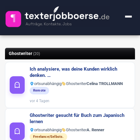
+ Anzeige inserieren
Ghostwriter
(20)
Kategorien
Ich analysiere, was deine Kunden wirklich
Alle Jobs
FAQ
denken. …
Webcontent-Texter
ortsunabhängig
Ghostwriter
Celina TROLLMANN
52
Über uns
Remote
Lektorat
25
vor 4 Tagen
Impressum
Premium
1
Ghostwriter gesucht für Buch zum Japanisch
Ghostwriter
20
lernen
🔍
ortsunabhängig
Ghostwriter
A. Renner
KI-Sachen
2
Freelance/Selbsts.