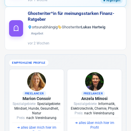
vor 1 Woche
Ghostwriter*in für meinungsstarken Finanz-
Ratgeber
ortsunabhängig
Ghostwriter
Lukas Hartwig
Angebot
vor 2 Wochen
EMPFOHLENE PROFILE
FREELANCER
FREELANCER
Marion Consoir
Anzela Minosi
Spezialgebiete:
Spezialgebiete:
Spezialgebiete:
Informatik,
Mindset, Hunde, Gesundheit,
Elektrotechnik, Chemie, Physik
Natur
Preis:
nach Vereinbarung
Preis:
nach Vereinbarung
➜
alles über mich hier im
➜
alles über mich hier im
Profil