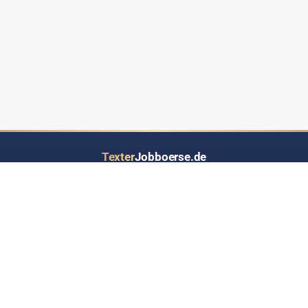
Texter
Jobboerse.de
Ihr Job- und Auftragsportal speziell für Text-Dienstleistungen aller Art
LOS GEHT’S
INFORMATIONEN
Inserat eintragen
Über Texterjobboerse.de
RSS-Feed - Jobs up2date
Wer bietet / sucht hier Jobs?
Werben auf Texterjobbörse
Häufige Fragen & Antworten
Kontakt