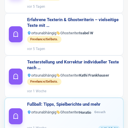
Werbe-Texter
6
vor 5 Tagen
Print-Texter
3
Erfahrene Texterin & Ghostwriterin – vielseitige
Texte mit …
Sonstige
17
ortsunabhängig
Ghostwriter
Isabel W
Freelance/Selbsts.
vor 5 Tagen
Texterstellung und Korrektur individueller Texte
nach …
ortsunabhängig
Ghostwriter
Kathi Frankhauser
Freelance/Selbsts.
vor 1 Woche
Fußball: Tipps, Spielberichte und mehr
ortsunabhängig
Ghostwriter
Horatio
Gesuch