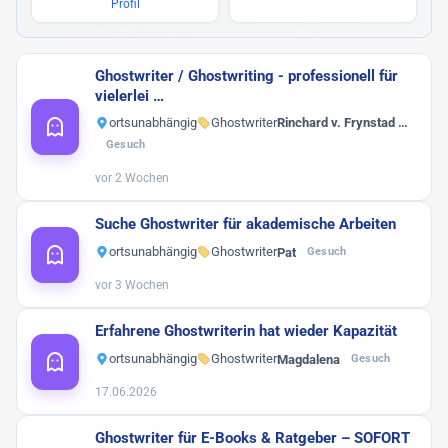
Profil
Ghostwriter / Ghostwriting - professionell für
vielerlei …
ortsunabhängig
Ghostwriter
Rinchard v. Frynstad …
Gesuch
vor 2 Wochen
Suche Ghostwriter für akademische Arbeiten
ortsunabhängig
Ghostwriter
Pat
Gesuch
vor 3 Wochen
Erfahrene Ghostwriterin hat wieder Kapazität
ortsunabhängig
Ghostwriter
Magdalena
Gesuch
17.06.2026
Ghostwriter für E-Books & Ratgeber – SOFORT