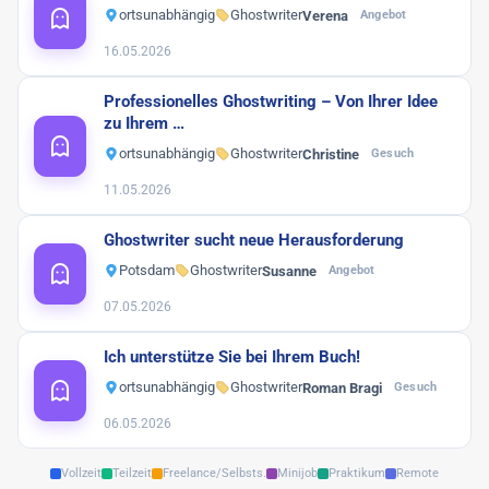
ortsunabhängig
Ghostwriter
Verena
Angebot
16.05.2026
Professionelles Ghostwriting – Von Ihrer Idee
zu Ihrem …
ortsunabhängig
Ghostwriter
Christine
Gesuch
11.05.2026
Ghostwriter sucht neue Herausforderung
Potsdam
Ghostwriter
Susanne
Angebot
07.05.2026
Ich unterstütze Sie bei Ihrem Buch!
ortsunabhängig
Ghostwriter
Roman Bragi
Gesuch
06.05.2026
Vollzeit
Teilzeit
Freelance/Selbsts.
Minijob
Praktikum
Remote