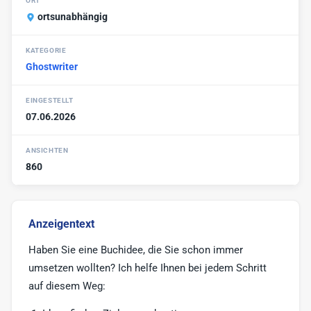
ORT
Werbe-Texter
6
ortsunabhängig
Print-Texter
3
KATEGORIE
Sonstige
17
Ghostwriter
EINGESTELLT
07.06.2026
ANSICHTEN
860
Anzeigentext
Haben Sie eine Buchidee, die Sie schon immer
umsetzen wollten? Ich helfe Ihnen bei jedem Schritt
auf diesem Weg: