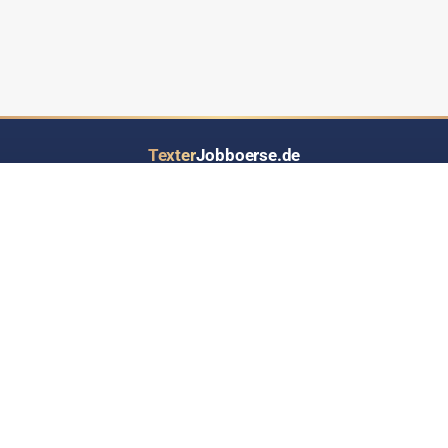
Texter
Jobboerse.de
Ihr Job- und Auftragsportal speziell für Text-Dienstleistungen aller Art
LOS GEHT’S
INFORMATIONEN
Inserat eintragen
Über Texterjobboerse.de
RSS-Feed - Jobs up2date
Wer bietet / sucht hier Jobs?
Werben auf Texterjobbörse
Häufige Fragen & Antworten
Kontakt
Datenschutz
Impressum
Sitemap