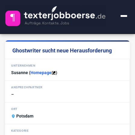
+ Anzeige inserieren
Ghostwriter sucht neue Herausforderung
Kategorien
UNTERNEHMEN
Alle Jobs
FAQ
Susanne
(
Homepage
)
Webcontent-Texter
50
Über uns
ANSPRECHPARTNER
Lektorat
25
–
Impressum
Premium
1
ORT
Ghostwriter
Potsdam
20
🔍
KI-Sachen
2
KATEGORIE