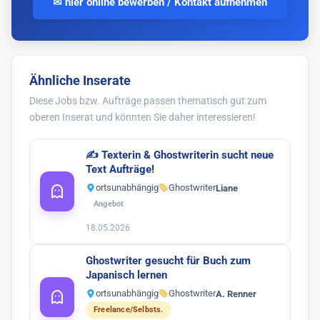
✉ hier online bewerben / Kontakt aufnehmen
Ähnliche Inserate
Diese Jobs bzw. Aufträge passen thematisch gut zum
oberen Inserat und könnten Sie daher interessieren!
✍️ Texterin & Ghostwriterin sucht neue
Text Aufträge!
ortsunabhängig
Ghostwriter
Liane
Angebot
18.05.2026
Ghostwriter gesucht für Buch zum
Japanisch lernen
ortsunabhängig
Ghostwriter
A. Renner
Freelance/Selbsts.