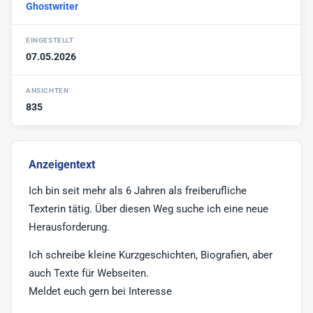
Ghostwriter
Werbe-Texter
6
Print-Texter
3
EINGESTELLT
07.05.2026
Sonstige
17
ANSICHTEN
835
Anzeigentext
Ich bin seit mehr als 6 Jahren als freiberufliche
Texterin tätig. Über diesen Weg suche ich eine neue
Herausforderung.
Ich schreibe kleine Kurzgeschichten, Biografien, aber
auch Texte für Webseiten.
Meldet euch gern bei Interesse