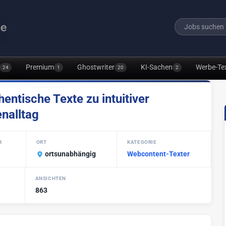
Premium
Ghostwriter
KI-Sachen
Werbe-Te
24
1
20
2
ntische Texte zu intuitiver
nalltag
R
ORT
KATEGORIE
ortsunabhängig
Webcontent-Texter
ANSICHTEN
863