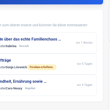
 zum oberen Inserat und könnten Sie daher interessieren!
xte über das echte Familienchaos …
vor 1 Woche
xter
Sabrina
Gesuch
ufträge
vor 4 Tagen
xter
Sonja Lövenich
Freelance/Selbsts.
undheit, Ernährung sowie …
vor 4 Tagen
xter
Caro Neuxy
Angebot