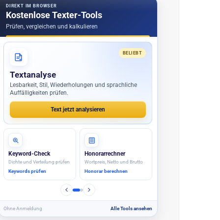
DIREKT IM BROWSER
Kostenlose Texter-Tools
Prüfen, vergleichen und kalkulieren
BELIEBT
Textanalyse
Lesbarkeit, Stil, Wiederholungen und sprachliche
Auffälligkeiten prüfen.
Text jetzt analysieren
Keyword-Check
Honorarrechner
Dichte und Verteilung prüfen
Wortpreis, Netto und Brutto
Keywords prüfen
Honorar berechnen
Ohne Anmeldung
Alle Tools ansehen