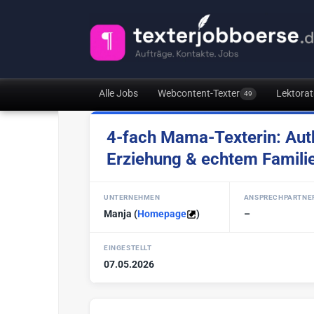
Alle Jobs
Webcontent-Texter
Lektorat
49
4-fach Mama-Texterin: Authe
Erziehung & echtem Familie
UNTERNEHMEN
ANSPRECHPARTNE
Manja
(
Homepage
)
–
EINGESTELLT
07.05.2026