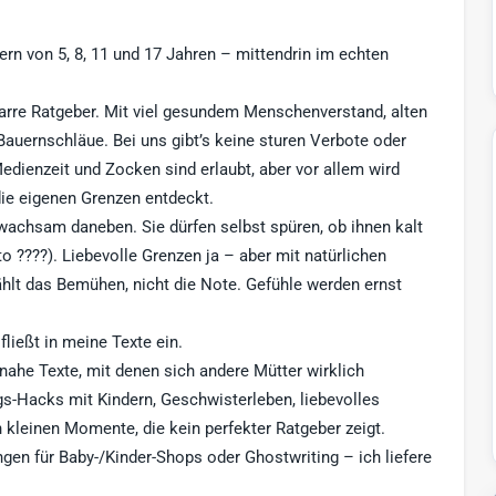
ern von 5, 8, 11 und 17 Jahren – mittendrin im echten
starre Ratgeber. Mit viel gesundem Menschenverstand, alten
Bauernschläue. Bei uns gibt’s keine sturen Verbote oder
edienzeit und Zocken sind erlaubt, aber vor allem wird
die eigenen Grenzen entdeckt.
 wachsam daneben. Sie dürfen selbst spüren, ob ihnen kalt
o ????). Liebevolle Grenzen ja – aber mit natürlichen
ählt das Bemühen, nicht die Note. Gefühle werden ernst
ließt in meine Texte ein.
nahe Texte, mit denen sich andere Mütter wirklich
tags-Hacks mit Kindern, Geschwisterleben, liebevolles
n kleinen Momente, die kein perfekter Ratgeber zeigt.
gen für Baby-/Kinder-Shops oder Ghostwriting – ich liefere