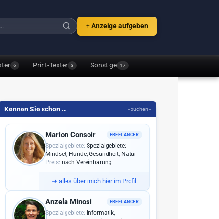
+ Anzeige aufgeben
xter
Print-Texter
Sonstige
6
3
17
Kennen Sie schon …
- buchen -
Marion Consoir
FREELANCER
Spezialgebiete:
Spezialgebiete:
Mindset, Hunde, Gesundheit, Natur
Preis:
nach Vereinbarung
➜
alles über mich hier im Profil
Anzela Minosi
FREELANCER
Spezialgebiete:
Informatik,