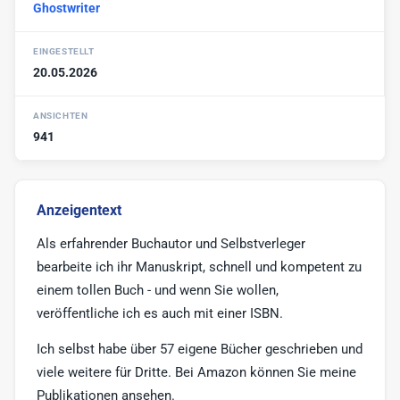
Ghostwriter
Werbe-Texter
6
Print-Texter
3
EINGESTELLT
20.05.2026
Sonstige
17
ANSICHTEN
941
Anzeigentext
Als erfahrender Buchautor und Selbstverleger
bearbeite ich ihr Manuskript, schnell und kompetent zu
einem tollen Buch - und wenn Sie wollen,
veröffentliche ich es auch mit einer ISBN.
Ich selbst habe über 57 eigene Bücher geschrieben und
viele weitere für Dritte. Bei Amazon können Sie meine
Publikationen ansehen.