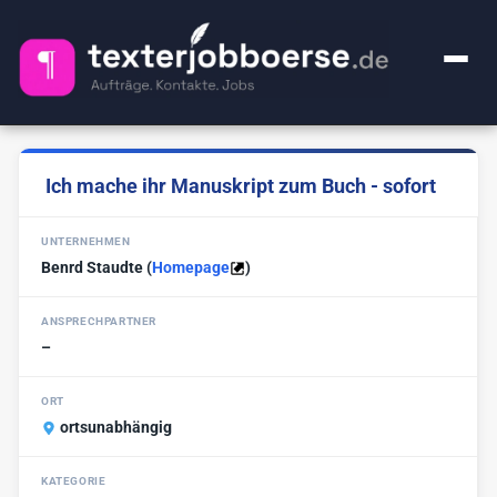
+ Anzeige inserieren
Ich mache ihr Manuskript zum Buch - sofort
Kategorien
UNTERNEHMEN
Alle Jobs
FAQ
Benrd Staudte
(
Homepage
)
Webcontent-Texter
52
Über uns
ANSPRECHPARTNER
Lektorat
25
–
Impressum
Premium
1
ORT
Ghostwriter
ortsunabhängig
20
🔍
KI-Sachen
2
KATEGORIE