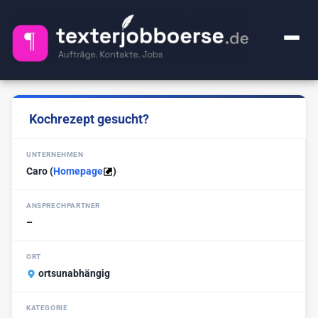
+ Anzeige inserieren
Kochrezept gesucht?
Kategorien
UNTERNEHMEN
Alle Jobs
FAQ
Caro
(
Homepage
)
Webcontent-Texter
49
Über uns
ANSPRECHPARTNER
Lektorat
24
–
Impressum
Premium
1
ORT
Ghostwriter
ortsunabhängig
20
🔍
KI-Sachen
2
KATEGORIE