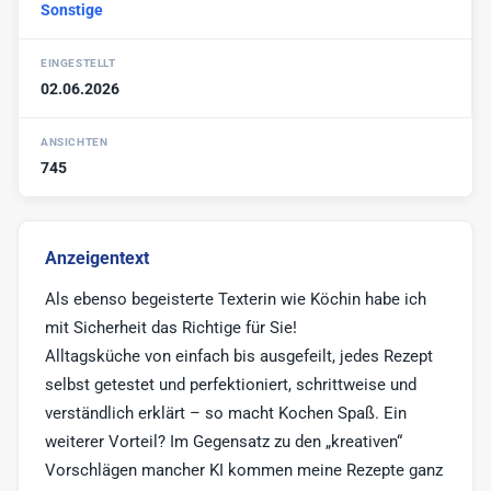
Sonstige
Werbe-Texter
6
Print-Texter
3
EINGESTELLT
02.06.2026
Sonstige
17
ANSICHTEN
745
Anzeigentext
Als ebenso begeisterte Texterin wie Köchin habe ich
mit Sicherheit das Richtige für Sie!
Alltagsküche von einfach bis ausgefeilt, jedes Rezept
selbst getestet und perfektioniert, schrittweise und
verständlich erklärt – so macht Kochen Spaß. Ein
weiterer Vorteil? Im Gegensatz zu den „kreativen“
Vorschlägen mancher KI kommen meine Rezepte ganz