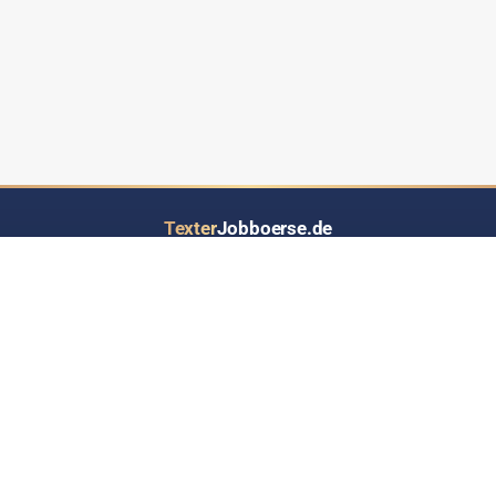
Texter
Jobboerse.de
Ihr Job- und Auftragsportal speziell für Text-Dienstleistungen aller Art
LOS GEHT’S
INFORMATIONEN
Inserat eintragen
Über Texterjobboerse.de
RSS-Feed - Jobs up2date
Wer bietet / sucht hier Jobs?
Werben auf Texterjobbörse
Häufige Fragen & Antworten
Kontakt
Datenschutz