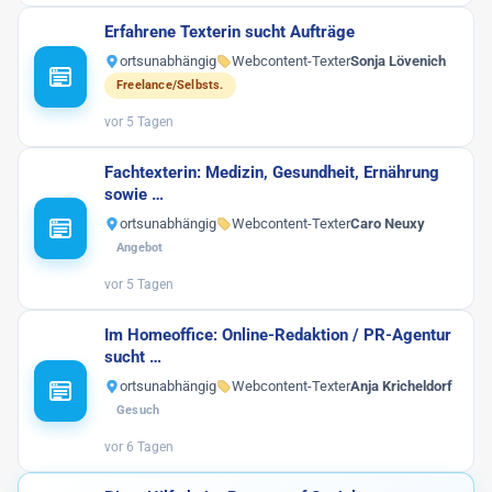
Werbe-Texter
6
Erfahrene Texterin sucht Aufträge
Print-Texter
ortsunabhängig
Webcontent-Texter
3
Sonja Lövenich
Freelance/Selbsts.
Sonstige
17
vor 5 Tagen
Fachtexterin: Medizin, Gesundheit, Ernährung
sowie …
ortsunabhängig
Webcontent-Texter
Caro Neuxy
Angebot
vor 5 Tagen
Im Homeoffice: Online-Redaktion / PR-Agentur
sucht …
ortsunabhängig
Webcontent-Texter
Anja Kricheldorf
Gesuch
vor 6 Tagen