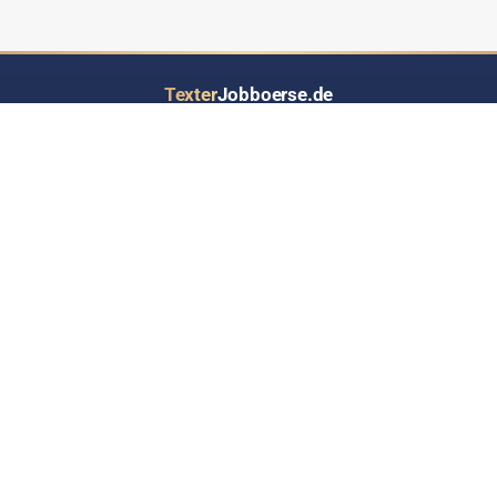
Texter
Jobboerse.de
Ihr Job- und Auftragsportal speziell für Text-Dienstleistungen aller Art
LOS GEHT’S
INFORMATIONEN
Inserat eintragen
Über Texterjobboerse.de
RSS-Feed - Jobs up2date
Wer bietet / sucht hier Jobs?
Werben auf Texterjobbörse
Häufige Fragen & Antworten
Kontakt
Datenschutz
Impressum
Sitemap
TOOLS & RATGEBER
PARTNERNETZWERK
Textanalyse-Tool
SEO Jobbörse