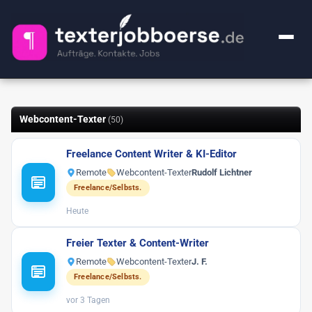
+ Anzeige inserieren
Webcontent-Texter
(50)
Kategorien
Freelance Content Writer & KI-Editor
Alle Jobs
FAQ
Remote
Webcontent-Texter
Rudolf Lichtner
Webcontent-Texter
50
Freelance/Selbsts.
Über uns
Heute
Lektorat
25
Impressum
Premium
1
Freier Texter & Content-Writer
Remote
Webcontent-Texter
J. F.
Ghostwriter
20
🔍
Freelance/Selbsts.
KI-Sachen
2
vor 3 Tagen