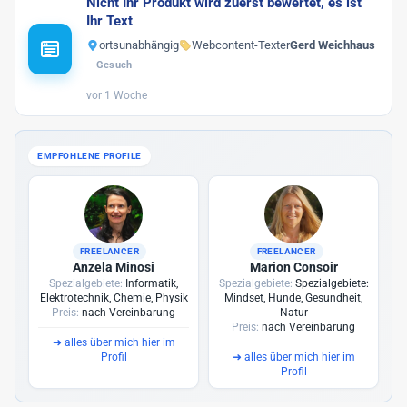
Nicht Ihr Produkt wird zuerst bewertet, es ist
Ihr Text
ortsunabhängig
Webcontent-Texter
Gerd Weichhaus
Gesuch
vor 1 Woche
EMPFOHLENE PROFILE
FREELANCER
FREELANCER
Anzela Minosi
Marion Consoir
Spezialgebiete:
Informatik,
Spezialgebiete:
Spezialgebiete:
Elektrotechnik, Chemie, Physik
Mindset, Hunde, Gesundheit,
Preis:
nach Vereinbarung
Natur
Preis:
nach Vereinbarung
➜
alles über mich hier im
Profil
➜
alles über mich hier im
Profil