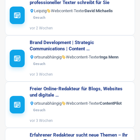
professioneller Texter schreibt für Sie
Leipzig
Webcontent-Texter
David Michaelis
Gesuch
vor 2 Wochen
Brand Development | Strategic
Communications | Content …
ortsunabhängig
Webcontent-Texter
Inga Menn
Gesuch
vor 3 Wochen
Freier Online-Redakteur für Blogs, Websites
und digitale …
ortsunabhängig
Webcontent-Texter
ContentPilot
Gesuch
vor 3 Wochen
Erfahrener Redakteur sucht neue Themen – Ihr