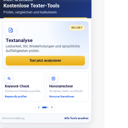
DIREKT IM BROWSER
Kostenlose Texter-Tools
Prüfen, vergleichen und kalkulieren
BELIEBT
Textanalyse
Lesbarkeit, Stil, Wiederholungen und sprachliche
Auffälligkeiten prüfen.
Text jetzt analysieren
Keyword-Check
Honorarrechner
Dichte und Verteilung prüfen
Wortpreis, Netto und Brutto
Keywords prüfen
Honorar berechnen
Ohne Anmeldung
Alle Tools ansehen