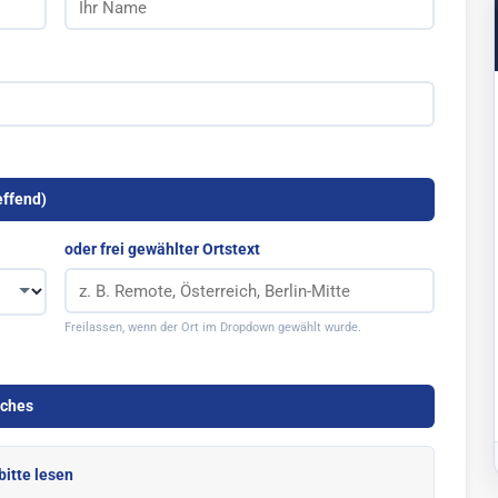
effend)
oder frei gewählter Ortstext
Freilassen, wenn der Ort im Dropdown gewählt wurde.
uches
bitte lesen