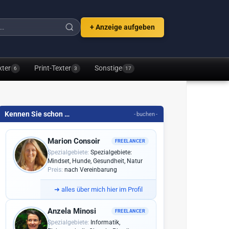
+ Anzeige aufgeben
xter
Print-Texter
Sonstige
6
3
17
Kennen Sie schon …
- buchen -
Marion Consoir
FREELANCER
Spezialgebiete:
Spezialgebiete:
Mindset, Hunde, Gesundheit, Natur
Preis:
nach Vereinbarung
➜
alles über mich hier im Profil
Anzela Minosi
FREELANCER
Spezialgebiete:
Informatik,