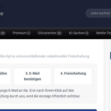
Premium
Ghostwriter
KI-Sachen
Werbe-Te
25
1
20
2
le-Opt-in und anschließender redaktioneller Freischaltung.
rüfen
3. E-Mail
4. Freischaltung
bestätigen
ngs-E-Mail an Sie. Erst nach Ihrem Klick auf den
fung durch uns, wird die Anzeige öffentlich sichtbar.