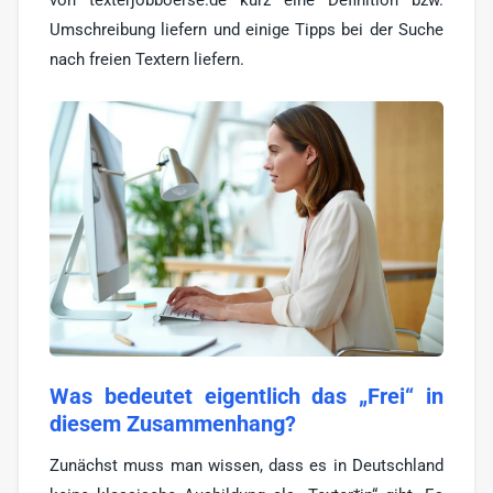
von texterjobboerse.de kurz eine Definition bzw.
Werbe-Texter
6
Umschreibung liefern und einige Tipps bei der Suche
Print-Texter
nach freien Textern liefern.
3
Sonstige
17
Was bedeutet eigentlich das „Frei“ in
diesem Zusammenhang?
Zunächst muss man wissen, dass es in Deutschland