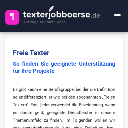
+ Anzeige inserieren
Freie Texter
Kategorien
So finden Sie geeignete Unterstützung
Alle Jobs
FAQ
für Ihre Projekte
Webcontent-Texter
49
Über uns
Lektorat
24
Es gibt kaum eine Berufsgruppe, bei der die Definition
Impressum
so undifferenziert ist wie bei den sogenannten „Freien
Premium
1
Textern“. Fast jeder verwendet die Bezeichnung, wenn
Ghostwriter
20
es darum geht, geeignete Dienstleister in diesem
🔍
Themenumfeld zu finden. Im Folgenden wollen wir
KI-Sachen
2