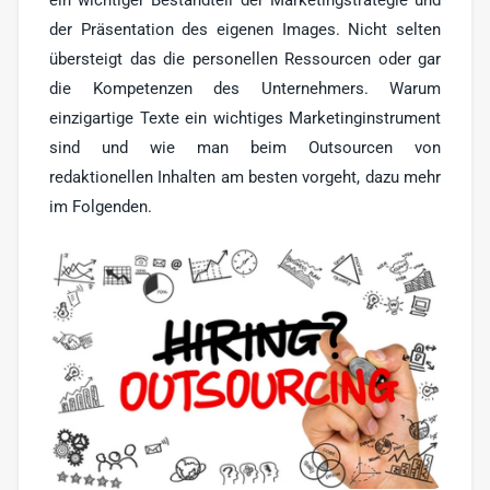
ein wichtiger Bestandteil der Marketingstrategie und
Werbe-Texter
6
der Präsentation des eigenen Images. Nicht selten
Print-Texter
übersteigt das die personellen Ressourcen oder gar
3
die Kompetenzen des Unternehmers. Warum
Sonstige
17
einzigartige Texte ein wichtiges Marketinginstrument
sind und wie man beim Outsourcen von
redaktionellen Inhalten am besten vorgeht, dazu mehr
im Folgenden.