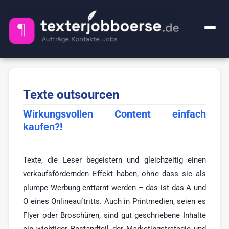
+ Anzeige inserieren
Texte outsourcen
Kategorien
Wirkungsvollen Content einfach
Alle Jobs
FAQ
kaufen?!
Webcontent-Texter
52
Über uns
Lektorat
25
Texte, die Leser begeistern und gleichzeitig einen
Impressum
verkaufsfördernden Effekt haben, ohne dass sie als
Premium
1
plumpe Werbung enttarnt werden – das ist das A und
Ghostwriter
20
O eines Onlineauftritts. Auch in Printmedien, seien es
🔍
Flyer oder Broschüren, sind gut geschriebene Inhalte
KI-Sachen
2