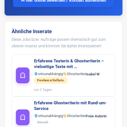
✉ hier online bewerben / Kontakt aufnehmen
Ähnliche Inserate
Diese Jobs bzw. Aufträge passen thematisch gut zum
oberen Inserat und könnten Sie daher interessieren!
Erfahrene Texterin & Ghostwriterin –
vielseitige Texte mit …
ortsunabhängig
Ghostwriter
Isabel W
Freelance/Selbsts.
vor 2 Tagen
Erfahrene Ghostwriterin mit Rund-um-
Service
ortsunabhängig
Ghostwriter
Freie Autorin
Gesuch