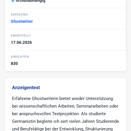
ortsunabhängig
Werbe-Texter
6
KATEGORIE
Print-Texter
3
Ghostwriter
Sonstige
17
EINGESTELLT
17.06.2026
ANSICHTEN
830
Anzeigentext
Erfahrene Ghostwriterin bietet wieder Unterstützung
bei wissenschaftlichen Arbeiten, Seminararbeiten oder
bei anspruchsvollen Textprojekten. Als studierte
Germanistin begleite ich seit vielen Jahren Studierende
und Berufstätige bei der Entwicklung, Strukturierung