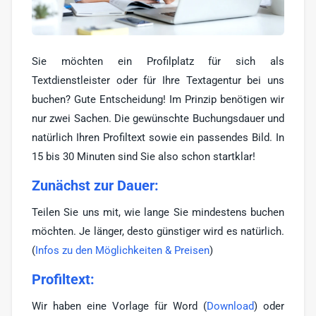
Werbe-Texter
6
Print-Texter
3
Sie möchten ein Profilplatz für sich als
Sonstige
17
Textdienstleister oder für Ihre Textagentur bei uns
buchen? Gute Entscheidung! Im Prinzip benötigen wir
nur zwei Sachen. Die gewünschte Buchungsdauer und
natürlich Ihren Profiltext sowie ein passendes Bild. In
15 bis 30 Minuten sind Sie also schon startklar!
Zunächst zur Dauer:
Teilen Sie uns mit, wie lange Sie mindestens buchen
möchten. Je länger, desto günstiger wird es natürlich.
(
Infos zu den Möglichkeiten & Preisen
)
Profiltext:
Wir haben eine Vorlage für Word (
Download
) oder