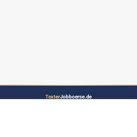
Texter
Jobboerse.de
Ihr Job- und Auftragsportal speziell für Text-Dienstleistungen aller Art
LOS GEHT’S
INFORMATIONEN
Inserat eintragen
Über Texterjobboerse.de