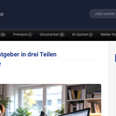
Premium
Ghostwriter
KI-Sachen
Werbe-Te
24
1
20
2
tgeber in drei Teilen
2