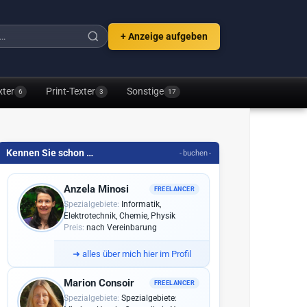
+ Anzeige aufgeben
xter
Print-Texter
Sonstige
6
3
17
Kennen Sie schon …
- buchen -
Anzela Minosi
FREELANCER
Spezialgebiete:
Informatik,
Elektrotechnik, Chemie, Physik
Preis:
nach Vereinbarung
➜
alles über mich hier im Profil
Marion Consoir
FREELANCER
Spezialgebiete:
Spezialgebiete: