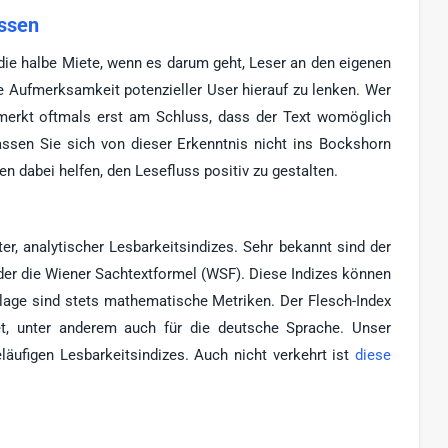
ussen
t die halbe Miete, wenn es darum geht, Leser an den eigenen
e Aufmerksamkeit potenzieller User hierauf zu lenken. Wer
, merkt oftmals erst am Schluss, dass der Text womöglich
Lassen Sie sich von dieser Erkenntnis nicht ins Bockshorn
nen dabei helfen, den Lesefluss positiv zu gestalten.
r, analytischer Lesbarkeitsindizes. Sehr bekannt sind der
der die Wiener Sachtextformel (WSF). Diese Indizes können
dlage sind stets mathematische Metriken. Der Flesch-Index
et, unter anderem auch für die deutsche Sprache. Unser
läufigen Lesbarkeitsindizes. Auch nicht verkehrt ist
diese