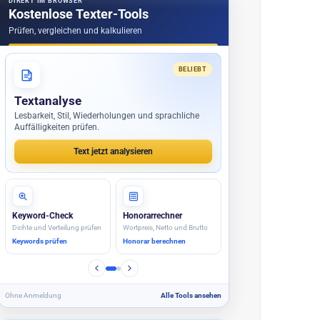
DIREKT IM BROWSER
Kostenlose Texter-Tools
Prüfen, vergleichen und kalkulieren
BELIEBT
Textanalyse
Lesbarkeit, Stil, Wiederholungen und sprachliche
Auffälligkeiten prüfen.
Text jetzt analysieren
Textvergleich
Blindtext
Versionen und Änderungen
Lorem Ipsum und Varianten
Texte vergleichen
Blindtext erzeugen
Ohne Anmeldung
Alle Tools ansehen