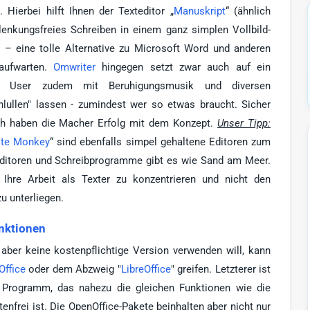
 Hierbei hilft Ihnen der Texteditor „
Manuskript
“ (ähnlich
enkungsfreies Schreiben in einem ganz simplen Vollbild-
xt – eine tolle Alternative zu Microsoft Word und anderen
 aufwarten.
Omwriter
hingegen setzt zwar auch auf ein
er User zudem mit Beruhigungsmusik und diversen
lullen" lassen - zumindest wer so etwas braucht. Sicher
ich haben die Macher Erfolg mit dem Konzept.
Unser Tipp:
ite Monkey
“ sind ebenfalls simpel gehaltene Editoren zum
editoren und Schreibprogramme gibt es wie Sand am Meer.
 Ihre Arbeit als Texter zu konzentrieren und nicht den
 unterliegen.
nktionen
 aber keine kostenpflichtige Version verwenden will, kann
ffice
oder dem Abzweig "
LibreOffice
" greifen. Letzterer ist
in Programm, das nahezu die gleichen Funktionen wie die
enfrei ist. Die OpenOffice-Pakete beinhalten aber nicht nur