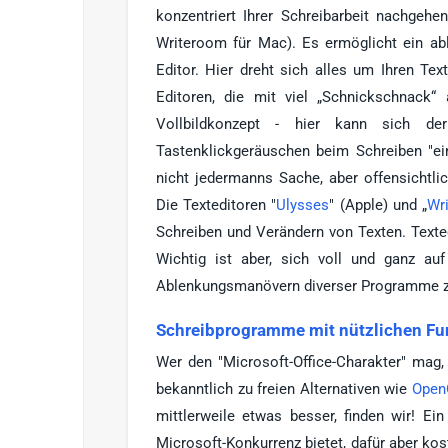
konzentriert Ihrer Schreibarbeit nachgehen.
Writeroom für Mac). Es ermöglicht ein abl
Editor. Hier dreht sich alles um Ihren Te
Editoren, die mit viel „Schnickschnack“
Vollbildkonzept - hier kann sich d
Tastenklickgeräuschen beim Schreiben "ein
nicht jedermanns Sache, aber offensichtl
Die Texteditoren "
Ulysses
" (Apple) und „
Wr
Schreiben und Verändern von Texten. Text
Wichtig ist aber, sich voll und ganz auf
Ablenkungsmanövern diverser Programme zu
Schreibprogramme mit nützlichen Fu
Wer den "Microsoft-Office-Charakter" mag,
bekanntlich zu freien Alternativen wie
OpenO
mittlerweile etwas besser, finden wir! E
Microsoft-Konkurrenz bietet, dafür aber kost