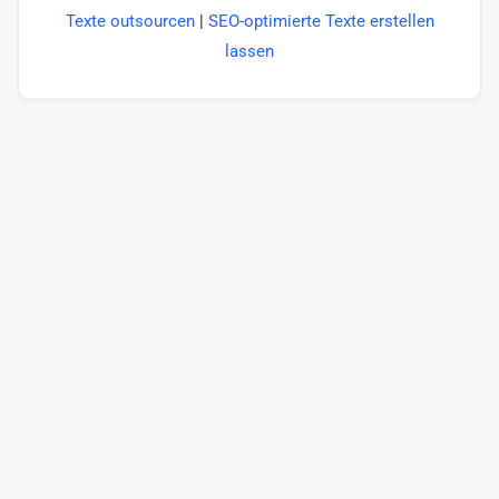
Texte outsourcen
|
SEO-optimierte Texte erstellen
lassen