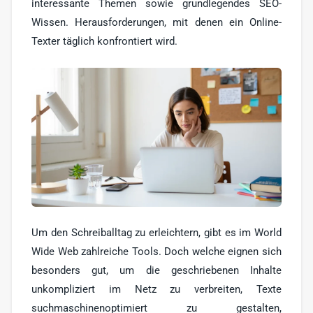
interessante Themen sowie grundlegendes SEO-
Werbe-Texter
6
Wissen. Herausforderungen, mit denen ein Online-
Print-Texter
3
Texter täglich konfrontiert wird.
Sonstige
17
Um den Schreiballtag zu erleichtern, gibt es im World
Wide Web zahlreiche Tools. Doch welche eignen sich
besonders gut, um die geschriebenen Inhalte
unkompliziert im Netz zu verbreiten, Texte
suchmaschinenoptimiert zu gestalten,