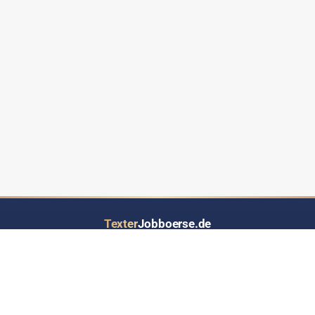
Texter
Jobboerse.de
Ihr Job- und Auftragsportal speziell für Text-Dienstleistungen aller Art
LOS GEHT’S
INFORMATIONEN
Inserat eintragen
Über Texterjobboerse.de