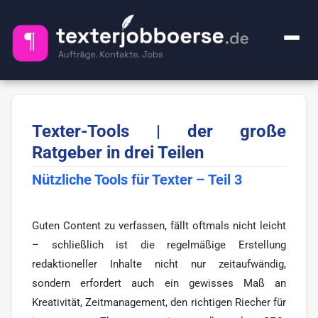
+ Anzeige inserieren
Texter-Tools | der große
Kategorien
Ratgeber in drei Teilen
Alle Jobs
FAQ
Nützliche Tools für Texter – Teil 3
Webcontent-Texter
49
Über uns
Lektorat
24
Guten Content zu verfassen, fällt oftmals nicht leicht
Impressum
– schließlich ist die regelmäßige Erstellung
Premium
1
redaktioneller Inhalte nicht nur zeitaufwändig,
Ghostwriter
20
🔍
sondern erfordert auch ein gewisses Maß an
KI-Sachen
Kreativität, Zeitmanagement, den richtigen Riecher für
2